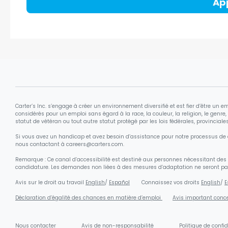
Ap
Carter’s Inc. s’engage à créer un environnement diversifié et est fier d’être un e
considérés pour un emploi sans égard à la race, la couleur, la religion, le genre, l’
statut de vétéran ou tout autre statut protégé par les lois fédérales, provinciales
Si vous avez un handicap et avez besoin d’assistance pour notre processus de
nous contactant à careers@carters.com.
Remarque : Ce canal d’accessibilité est destiné aux personnes nécessitant des me
candidature. Les demandes non liées à des mesures d’adaptation ne seront pas
Avis sur le droit au travail
English
/
Español
Connaissez vos droits
English
/
E
Déclaration d’égalité des chances en matière d’emploi
Avis important conce
Nous contacter
Avis de non-responsabilité
Politique de confid