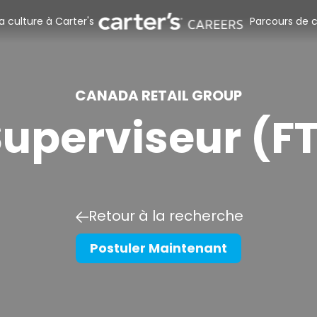
a culture à Carter's
Parcours de c
Magasins de
Centre de di
CANADA RETAIL GROUP
uperviseur (F
Siège social
Stagiaires 
Retour à la recherche
Postuler Maintenant