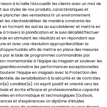
son à la taille 14Accueillir les clients avec un mot de
 aux styles de nos produits, caractéristiques et
 le plancher des ventesNourrir un environnement
s et les clientsModéliser de manière constante les
t en formant les autres au succèsMener et mettre en
travers la planification et le suivi détailléEffectuer
arde en stimulant les résultats et en répondant aux
e et avec une résolution appropriéeUtiliser la
rs d’opportunités afin de mettre en place des mesures
lients par le biais de programmes commandités par
ction momentanée à l’équipe du magasin et soulever les
asinReconnaître les performances exceptionnelles
sSoutenir l’équipe en magasin avec la Protection des
entèle, de sensibilisation à la sécurité et de contrôles
(e) candidat(e) :Un esprit positif et orienté vers les
le et écrite efficace et professionnelleLa capacité
elles en informatique et technologiques (Outlook,
tences et d’expériences Un diplôme d’études
 besoin, avec de nombreuses occasions où vous devrez