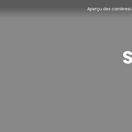
Aperçu des carrières
L
S