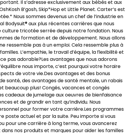
portant. Il s’adresse exclusivement aux bébés et aux
OshKosh B’gosh, Skip*Hop et Little Planet. Carter’s est
tée.* Nous sommes devenus un chef de l’industrie en
nal Bodysuit® aux plus récentes carrières que nous
 culture tricotée serrée depuis notre fondation. Nous
ammes de formation et de développement. Nous allons
 ne ressemble pas à un emploi. Cela ressemble plus à
milles. L’empathie, le travail d’équipe, la flexibilité et
est-ce pas adorable?Les avantages que nous adorons
l’équilibre nous importe, c’est pourquoi votre horaire
spects de votre vie.Des avantages et des bonus
 de santé, des avantages de santé mentale, un rabais
 et beaucoup plus! Congés, vacances et congés
 des cadeaux de jumelage aux oeuvres de bienfaisance
ces et de grandir en tant qu’individu. Nous
ersonnel pour former votre carrière.Les programmes
 poste actuel et par la suite. Peu importe si vous
ou pour une carrière à long terme, vous avancerez
 dans nos produits et marques pour aider les familles