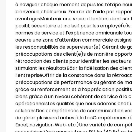
à naviguer chaque moment depuis les l’étape nourris
bienvenue chaleureux. Fournir de l’aide par rapport
avantagesMaintenir une vraie attention client sur
positif, sécuritaire et inclusif pour les employé(e)
normes de service et l’expérience omnicanale tou
oeuvre une zone d’attention commerciale assignée à 
les responsabilités de superviseur(e) Gérant de g
préoccupations des client(e)s de manière opportun
rétroaction des clients pour identifier les secteu
stimulant les résultatsBâtir la fidélisation des c
l’entrepriseOffrir de la constance dans la rétroa
préoccupations de performance au gérant de mag
grâce au renforcement et à l’appréciation positif
biens grâce à un niveau cohérent de service à la cli
opérationnelsLes qualités que nous adorons chez un
solutionsDes compétences de communication verba
de gérer plusieurs tâches à la foisCompétences ré
Excel, navigation Web, etc.)Une variété de compé
secondairesVous pouvez :Lever 18,1 kg (40 lb) au