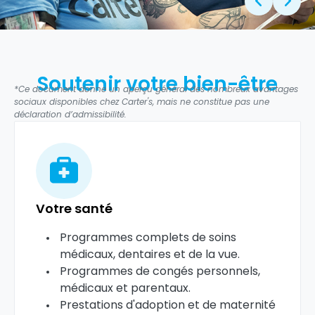
Soutenir votre bien-être
*Ce document donne un aperçu général des nombreux avantages
sociaux disponibles chez Carter's, mais ne constitue pas une
déclaration d’admissibilité.
Votre santé
Programmes complets de soins
médicaux, dentaires et de la vue.
Programmes de congés personnels,
médicaux et parentaux.
Prestations d'adoption et de maternité