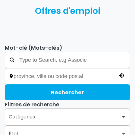
Offres d'emploi
Mot-clé (Mots-clés)
Use your location
Rechercher
Filtres de recherche
Catégories
Call Center
1
État