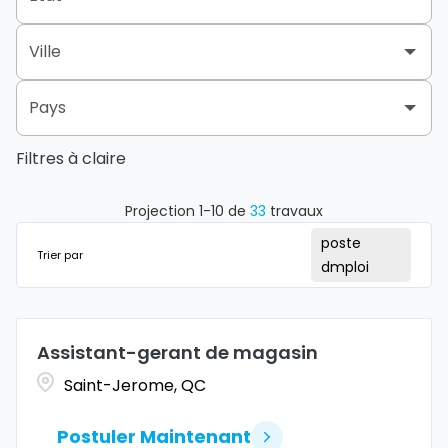
Canada Retail Group
32
Remote
1
Quebec
32
Ville
Québec
1
Pays
Bromont
1
Filtres à claire
Canada
33
Drummondville
1
Gaineau
1
Projection
1
-
10
de
33
travaux
poste
Hull
1
Trier par
dmploi
LaSalle
1
Laval
3
Assistant-gerant de magasin
Saint-Jerome, QC
Mascouche
1
Postuler Maintenant
Mirabel
2