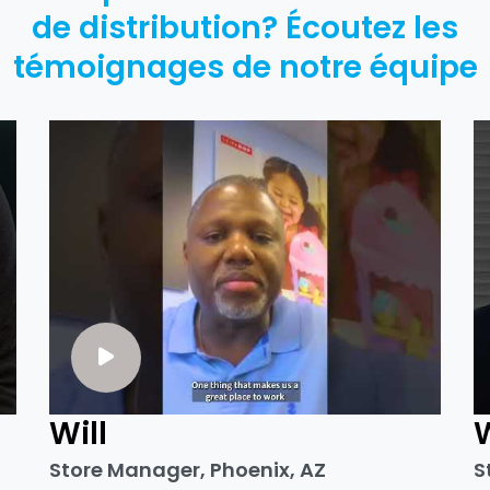
de distribution? Écoutez les
témoignages de notre équipe
Will
Store Manager, Phoenix, AZ
S