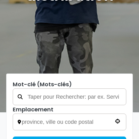
Mot-clé (Mots-clés)
Emplacement
Use your location